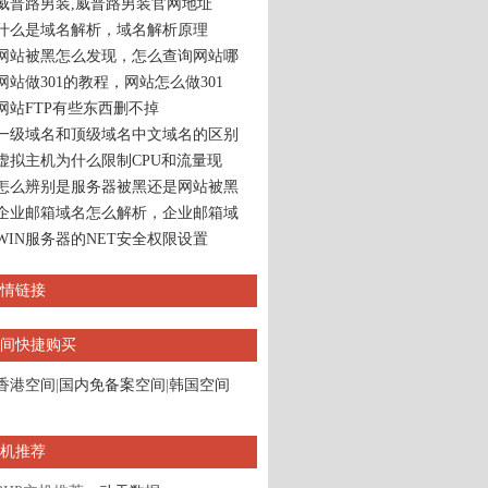
威普路男装,威普路男装官网地址
什么是域名解析，域名解析原理
网站被黑怎么发现，怎么查询网站哪
网站做301的教程，网站怎么做301
网站FTP有些东西删不掉
一级域名和顶级域名中文域名的区别
虚拟主机为什么限制CPU和流量现
怎么辨别是服务器被黑还是网站被黑
企业邮箱域名怎么解析，企业邮箱域
WIN服务器的NET安全权限设置
情链接
间快捷购买
香港空间
|
国内免备案空间
|
韩国空间
机推荐