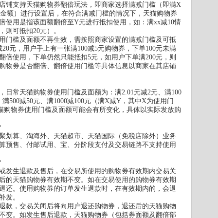
店铺支持天猫购物券翻倍玩法，即商家选择满减门槛（即满X
扣金额）进行设置后，在符合满减门槛的情况下，天猫购物券
使用是指该面额翻倍至Y元进行抵扣使用，如：满xx减10情
下，则可抵扣20元）。
用门槛及面额不再生效，需按照商家设置的满减门槛及可抵
20元，用户手上有一张满100减5元购物券，下单100元未满
翻倍使用，下单仍然只能抵扣5元，如用户下单满200元，则
），购物券是否翻倍、翻倍使用门槛等具体信息以商家在其店铺
日常天猫购物券使用门槛及面额为：满2.01元减2元、满100
元、满500减50元、满1000减100元（满X减Y，其中X为使用门
猫购物券使用门槛及面额可能会有所变化，具体以实际发放购
？
聚划算、淘海外、天猫超市、天猫国际（免税店除外）业务
算预售、付邮试用、宝、分阶段支付及交易链路不支持使用
？
或发生退款及售后，在交易所使用的购物券有效期内交易关
后的天猫购物券有效期不变。如在交易使用的购物券有效期
退还。使用购物券的订单发生退款时，在有效期内的，会退
补发。
退款，交易关闭后将向用户退还购物券，退还后的天猫购物
不变。如发生售后退款，天猫购物券（包括券面额及翻倍部