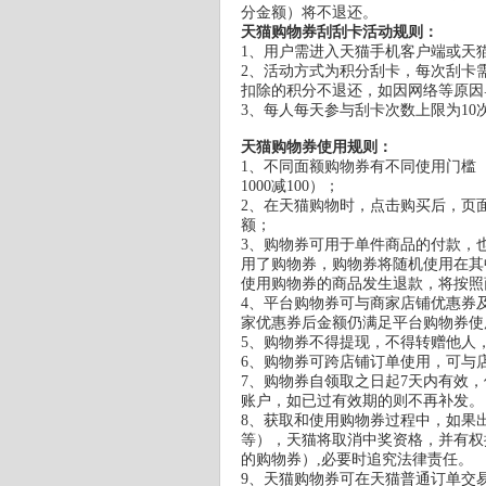
分金额）将不退还。
天猫购物券刮刮卡活动规则：
1、用户需进入天猫手机客户端或天
2、活动方式为积分刮卡，每次刮卡
扣除的积分不退还，如因网络等原因
3、每人每天参与刮卡次数上限为10
天猫购物券使用规则：
1、不同面额购物券有不同使用门槛（满2.
1000减100）；
2、在天猫购物时，点击购买后，页
额；
3、购物券可用于单件商品的付款，
用了购物券，购物券将随机使用在其
使用购物券的商品发生退款，将按照
4、平台购物券可与商家店铺优惠券
家优惠券后金额仍满足平台购物券使
5、购物券不得提现，不得转赠他人
6、购物券可跨店铺订单使用，可与
7、购物券自领取之日起7天内有效
账户，如已过有效期的则不再补发。
8、获取和使用购物券过程中，如果
等），天猫将取消中奖资格，并有权
的购物券）,必要时追究法律责任。
9、天猫购物券可在天猫普通订单交