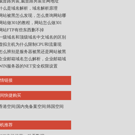
威普路男装,威普路男装官网地址
什么是域名解析，域名解析原理
网站被黑怎么发现，怎么查询网站哪
网站做301的教程，网站怎么做301
网站FTP有些东西删不掉
一级域名和顶级域名中文域名的区别
虚拟主机为什么限制CPU和流量现
怎么辨别是服务器被黑还是网站被黑
企业邮箱域名怎么解析，企业邮箱域
WIN服务器的NET安全权限设置
情链接
间快捷购买
香港空间
|
国内免备案空间
|
韩国空间
机推荐