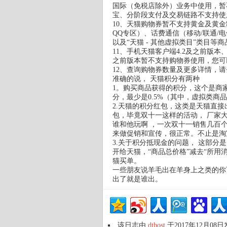
国际（免税店除外）业务中使用，暂
宝、分阶段支付及交易链路不支持使
10、天猫购物券暂不支持黄金及黄
QQ专区）、话费通信（移动/联通/
以及“天猫 - 其他虚拟类目”类目等商
11、手机天猫客户端4.2及之前版本、手
之前版本暂不支持购物券使用，您可
12、查询购物券数量及更多详情，
准确的说， 天猫积分有两种
1。购买商品获得的积分，这个是商
分，最少是0.5%（其中，虚拟类商品
2.天猫的积分红包，这类是天猫直接
包，毕竟双十一这样的活动， 厂家
谁和他玩啊 ，一次双十一销售几百
来做促销和宣传，很正常。不止是淘宝
3.关于积分抵现金的问题， 这部
开给天猫，“商品总价格”减去“所用
猫买单。
一些朋友说羊毛出在羊身上之类的你
出了就是谁出。
该日志由
dthost
于2017年12月08