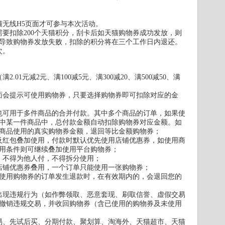
猫无线H5页面才可参与本次活动。
需要扣除200个天猫积分，刮卡后如天猫购物券成功发放，则
导致购物券发放失败，扣除的积分将在三个工作日内退还。
次。
01元减2元、满100减5元、满300减20、满500减50、满
面会提示可使用购物券，只要选择购物券即可扣除对应的金
也可用于多件商品的合并付款。其中多个商品的订单，如果使
中某一件商品中，总付款金额自动扣除购物券对应金额。如
商品使用的真实购物券金额，退回等比金额购物券；
及红包叠加使用，付款时默认优先使用店铺优惠券，如使用商
用条件则可继续叠加使用平台购物券；
，不得为他人付，不得拆分使用；
店铺优惠券叠用，一个订单只能使用一张购物券；
，使用购物券的订单发生退款时，在有效期内的，会退回您的
出现违规行为（如作弊领取、恶意套现、刷取信誉、虚假交易
撤销违规交易，并收回购物券（含已使用的购物券及未使用
易、先试后买、分期付款、聚划算、淘海外、天猫超市、天猫