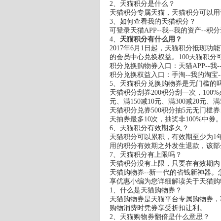
2、天猫积分是什么？
天猫积分专属天猫，天猫积分可以用
3、如何查看我的天猫积分？
可登录天猫APP--我--我的资产-
4、
天猫积分有什么用？
2017年6月1日起，天猫积分抵现
的会员中心兑换权益。100天猫积分
积分兑换购物券入口：天猫APP--我-
积分兑换权益入口：手淘--我的淘宝--
5、天猫积分兑换购物券是无门槛的
天猫积分刮券200积分刮一次，100%
元、满150减10元、满300减20元、满
天猫积分兑券500积分抽5元无门槛券、
天抽券最多10次，抽奖非100%中券
6、天猫积分有效期多久？
天猫积分可以累积，有效期至少为1
用的积分有效期之外发生退款，该部
7、天猫积分有上限吗？
天猫积分没有上限，只要在有效期内
天猫购物券--新一代的省钱新神器
享优惠小编为您详细解读关于天猫购
1、什么是天猫购物券？
天猫购物券是天猫平台专属购物券，
购物消费时凭券享受折扣让利。
2、天猫购物券翻倍是什么意思？