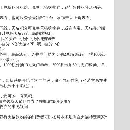
于兑换积分权益、兑换天猫购物券，参与各种积分活动等。
-积分查看，也可以登录天猫PC平台，在顶部左上角查看。
功能下线，天猫积分可兑换天猫购物券，或在淘宝、天猫客户端
可以兑换天猫超市1局翻牌福利。
-我的资产--积分--积分刮购物券
会员中心/天猫APP--我--会员中心
吗？
必中，最高50元。购物券门槛为：满2.01元减2元、满100减5
500减50元。
1000积分抽10元无门槛券、3000积分抽30元无门槛券。单
。
年，即从获得开始至次年年底，逾期自动作废（如若交易在使
分积分不予退还）。
，您可以一直累积。
。怎样领取天猫购物券？领取后如何使用？
物券的常见疑问：
获得天猫购物券的消费者可以按照本条规则在天猫特定商家*