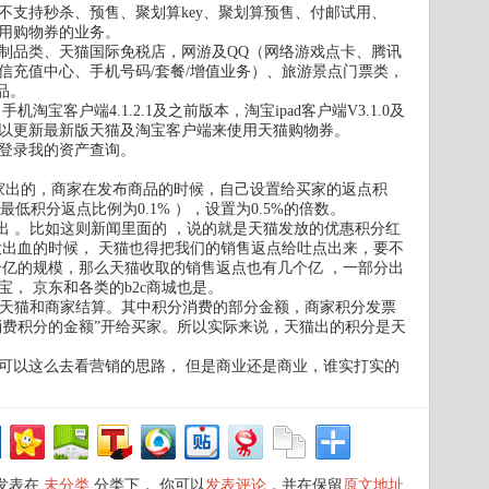
不支持秒杀、预售、聚划算key、聚划算预售、付邮试用、
用购物券的业务。
金制品类、天猫国际免税店，网游及QQ（网络游戏点卡、腾讯
电信充值中心、手机号码/套餐/增值业务）、旅游景点门票类，
品。
机淘宝客户端4.1.2.1及之前版本，淘宝ipad客户端V3.1.0及
以更新最新版天猫及淘宝客户端来使用天猫购物券。
请登录我的资产查询。
家出的，商家在发布商品的时候，自己设置给买家的返点积
最低积分返点比例为0.1% ），设置为0.5%的倍数。
出 。比如这则新闻里面的 ，说的就是天猫发放的优惠积分红
大出血的时候， 天猫也得把我们的销售返点给吐点出来，要不
个亿的规模，那么天猫收取的销售返点也有几个亿 ，一部分出
， 京东和各类的b2c商城也是。
分是天猫和商家结算。其中积分消费的部分金额，商家积分发票
消费积分的金额”开给买家。所以实际来说，天猫出的积分是天
可以这么去看营销的思路， 但是商业还是商业，谁实打实的
日发表在
未分类
分类下， 你可以
发表评论
，并在保留
原文地址