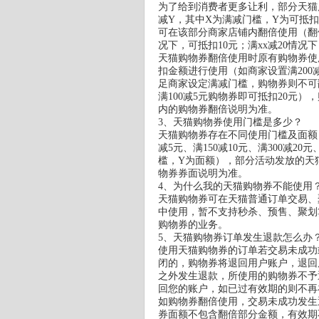
为了给到消费者更多让利，部分天猫
减Y，其中X为满减门槛，Y为可抵
可在该部分商家店铺内翻倍使用（翻倍
况下，可抵扣10元；满xx减20情况
天猫购物券翻倍使用时原有购物券使
扣金额进行使用（如商家设置满200减
足商家设定满减门槛，购物券则不可
满100减5元购物券即可抵扣20元
内的购物券翻倍说明为准。
3、天猫购物券使用门槛是多少？
天猫购物券存在不同使用门槛及面额，
减5元、满150减10元、满300减20
槛，Y为面额），部分活动发放的天
物券券面说明为准。
4、为什么我的天猫购物券不能使用
天猫购物券可在天猫普通订单交易、
中使用，暂不支持秒杀、预售、聚划
购物券的业务。
5、天猫购物券订单发生退款怎么办
使用天猫购物券的订单若交易未成功
闭的，购物券将退回用户账户，退回
之外发生退款，所使用的购物券不予
回您的账户，如已过有效期的则不再
如购物券翻倍使用，交易未成功发生
券面额不包含翻倍部分金额，有效期