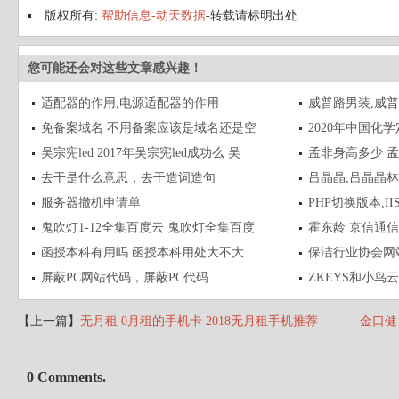
版权所有:
帮助信息-动天数据
-转载请标明出处
您可能还会对这些文章感兴趣！
适配器的作用,电源适配器的作用
威普路男装,威
免备案域名 不用备案应该是域名还是空
2020年中国化
吴宗宪led 2017年吴宗宪led成功么 吴
孟非身高多少 
去干是什么意思，去干造词造句
吕晶晶,吕晶晶
服务器撤机申请单
PHP切换版本,I
鬼吹灯1-12全集百度云 鬼吹灯全集百度
霍东龄 京信通
函授本科有用吗 函授本科用处大不大
保洁行业协会网
屏蔽PC网站代码，屏蔽PC代码
ZKEYS和小鸟
【上一篇】
无月租 0月租的手机卡 2018无月租手机推荐
金口健
0 Comments.