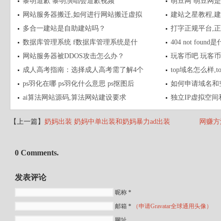
黎明道歉 黎明演唱会道歉视频
萌豆网 萌豆网
网站服务器搬迁,如何进行网站搬迁虚拟
建站之星教程,
多合一建站是自助建站吗？
打字正规平台,
数据库管理系统 f数据库管理系统是什
404 not fou
网站服务器被DDOS攻击怎么办？
玩客币吧 玩客
成人高考指南：选择成人高考需了解4个
top域名怎么样,
ps羽化在哪 ps羽化什么意思 ps抠图后
如何申请域名和
ai算法网站源码,算法网站建设要求
独立IP虚拟空间
【上一篇】
奶妈出装 奶妈中单出装和奶妈暴力ad出装
网赚方
0 Comments.
发表评论
昵称 *
邮箱 *
（申请Gravatar全球通用头像）
网址