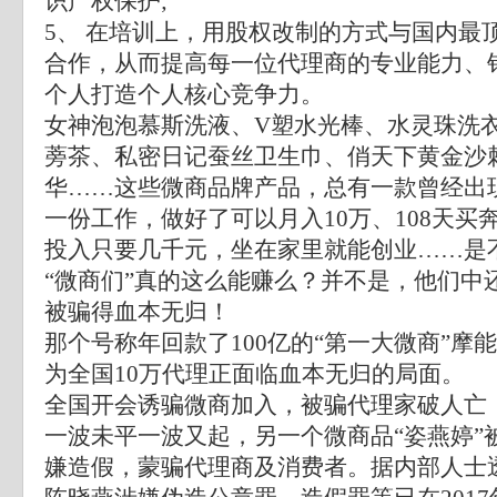
识产权保护;
5、 在培训上，用股权改制的方式与国内最
合作，从而提高每一位代理商的专业能力、
个人打造个人核心竞争力。
女神泡泡慕斯洗液、V塑水光棒、水灵珠洗
蒡茶、私密日记蚕丝卫生巾、俏天下黄金沙
华……这些微商品牌产品，总有一款曾经出
一份工作，做好了可以月入10万、108天买
投入只要几千元，坐在家里就能创业……是
“微商们”真的这么能赚么？并不是，他们中
被骗得血本无归！
那个号称年回款了100亿的“第一大微商”摩
为全国10万代理正面临血本无归的局面。
全国开会诱骗微商加入，被骗代理家破人亡
一波未平一波又起，另一个微商品“姿燕婷”
嫌造假，蒙骗代理商及消费者。据内部人士