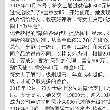
2015年10月25号，符女士通过微信将600
过快递收到了8盒棒女郎，开始使用。她发
品介绍给好友，收获好评后，符女士决定成
圈里“做生意”。
记者获得的“微商各级代理提货标准”显示，
层级的提货标准，从高至低依次为官方核心
总代、皇冠（一级）、铂金（二级）和天使
同产品的进价不同。以棒女郎为例，根据201
准，要成为“官方”级别的代理，需交600万
别“天使”，需交640元，每盒80元。
符女士了解到，级别越高，单盒成本越低。
级，才能争取更多的差价。
2015年12月，符女士给上家先后微信支付1
郎。没等卖完，她又交了19800元，购入10
成为公司声称平时需花38000元才能升级的“
2016年7月底，摩能国际在武汉举办“峰会