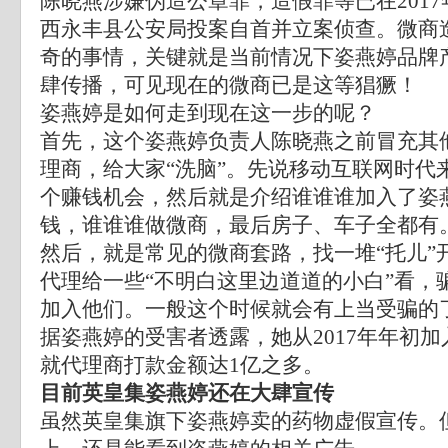
陈晓燕涉嫌伪造公章罪，造假罪等已在2017
西永丰县公安局投案自首并立案侦查。微商
奇的事情，关键就是当前情况下姿燕婷品牌
肆传播，可见现在的微商已是这等猖獗！
姿燕婷是如何走到现在这一步的呢？
首先，这个姿燕婷负责人陈晓燕之前冒充其
理商，给大家“洗脑”。先说移动互联网时代
个赚钱机会，然后就是介绍谁谁谁加入了姿
钱，谁谁谁做微商，最后房子、车子全都有
然后，就是常见的微商套路，找一堆“托儿”
代理给一些“不明白这里边道道的小白”看，
加入他们。一般这个时候就会有上当受骗的
据姿燕婷的受害者透露，她从2017年年初
就代理商打款金额达1亿之多。
目前英皇集姿燕婷还在大肆宣传
虽然英皇集旗下姿燕婷卖的药物虚假宣传。