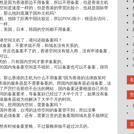
然是因为香港那边不用备案，所以不用备案，但是香港主机
空间是速度一样的，但是香港的带宽比较小，也就是国际带
，那么他到底属于国外主机吗?
机，他除了距离中国比较近，所以PING很小，很适合访问，
一样。
，美国，日本，韩国的空间都不用备案。
港空间主机了，请问还能备案吗？
案就备案，不要求就不用，和域名没有关系的。
响。并且也备案不了的，香港空间没有接入商，没有申请备案，
可以。
关闭的，只有国内空间才要求备案的。
的国内免备案空间是不错的，可以备案也可以不备案，很符
。那么香港的主机为什么不用备案?因为香港的法律政策对
友
以香港的服务器是不需要备案的。而国内的服务器必须备案，这
了严厉打击那些不合法的网站，国内备案还要根据自己所在
同的备案要求，等备案好已经过了大半个月了，如果没有备
空
港服务器就为你解决了大半个月的时间。
间，想用国内空间，需要备案吗？
国外香港，台湾的这些空间的备案管不到，所以没事
名必须备案，还有，需要注意的是备案期间域名是不能绑定
主
当然有时候备案更晚，不过最晚审核不超过20天的。