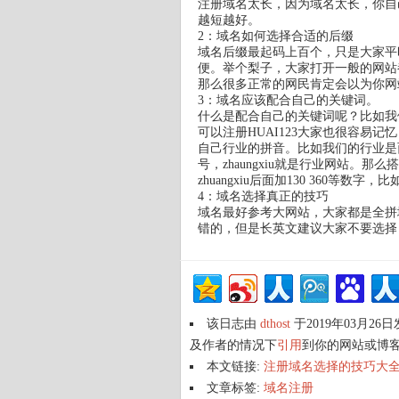
注册域名太长，因为域名太长，你自
越短越好。
2：域名如何选择合适的后缀
域名后缀最起码上百个，只是大家平
便。举个梨子，大家打开一般的网站都
那么很多正常的网民肯定会以为你网
3：域名应该配合自己的关键词。
什么是配合自己的关键词呢？比如我们
可以注册HUAI123大家也很容易
自己行业的拼音。比如我们的行业是西安装
号，zhaungxiu就是行业网站。
zhuangxiu后面加130 360等数字，比
4：域名选择真正的技巧
域名最好参考大网站，大家都是全拼
错的，但是长英文建议大家不要选择
该日志由
dthost
于2019年03月26
及作者的情况下
引用
到你的网站或博
本文链接:
注册域名选择的技巧大全 
文章标签:
域名注册