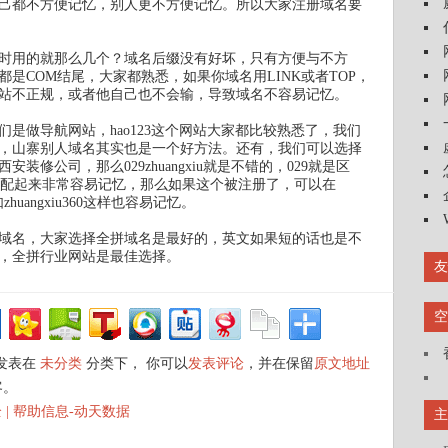
己都不方便记忆，别人更不方便记忆。所以大家注册域名要
时用的就那么几个？域名后缀没有好坏，只有方便与不方
是COM结尾，大家都熟悉，如果你域名用LINK或者TOP，
站不正规，或者他自己也不会输，导致域名不容易记忆。
是做导航网站，hao123这个网站大家都比较熟悉了，我们
记忆，山寨别人域名其实也是一个好方法。还有，我们可以选择
修公司，那么029zhuangxiu就是不错的，029就是区
那么搭配起来非常容易记忆，那么如果这个被注册了，可以在
如zhuangxiu360这样也容易记忆。
域名，大家选择全拼域名是最好的，英文如果短的话也是不
，全拼行业网站是最佳选择。
友
空
日发表在
未分类
分类下， 你可以
发表评论
，并在保留
原文地址
客。
| 帮助信息-动天数据
主