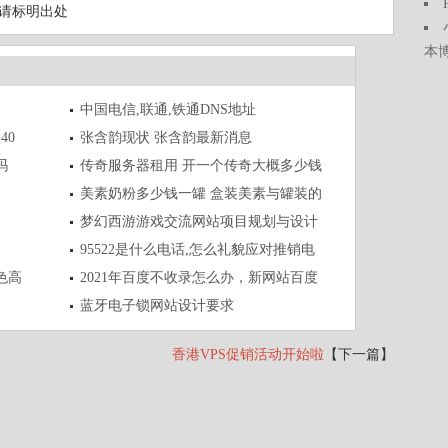
载请标明出处
本
中国电信,联通,铁通DNS地址
40
张含韵现状 张含韵最新消息
吗
传奇服务器租用 开一个传奇大概多少钱
美素奶粉多少钱一罐 盒装美素与罐装的
梦幻西游游戏交流网站项目规划与设计
95522是什么电话,怎么礼貌应对推销电
色高
2021年百度不收录怎么办，新网站百度
蓝牙电子锁网站设计要求
香港VPS促销活动开始啦
【下一篇】