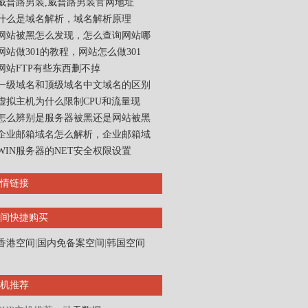
威普路男装,威普路男装官网地址
什么是域名解析，域名解析原理
网站被黑怎么发现，怎么查询网站哪
网站做301的教程，网站怎么做301
网站FTP有些东西删不掉
一级域名和顶级域名中文域名的区别
虚拟主机为什么限制CPU和流量现
怎么辨别是服务器被黑还是网站被黑
企业邮箱域名怎么解析，企业邮箱域
WIN服务器的NET安全权限设置
情链接
间快捷购买
香港空间
|
国内免备案空间
|
韩国空间
机推荐