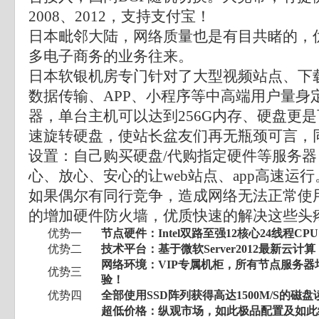
2008、2012，支持支付宝！
日本毗邻大陆，网络质量也是有目共睹的，
多电子商务的业务往来。
日本软银机房专门针对了大型视频站点、下
数据传输、APP、小程序等中高端用户量身
器，单台主机可以达到256G内存、硬盘更是可
速旋转硬盘，使站长盆友们再无瓶颈可言，
设置：自己购买硬盘/代购指定硬件等服务
心、放心、安心的让web站点、app高速运行
如果偶尔有同行竞争，造成网络无法正常使
的增加硬件防火墙，优质快速的解决这些头
优势一
节点硬件：Intel双路至强12核心24线程CP
优势二
技术平台：基于微软Server2012最新云计算
网络环境：VIP专属机柜，所有节点服务器均
优势三
验！
优势四
全部使用SSD阵列获得高达1500M/S的磁
超低价格：纵观市场，如此极品配置及如此