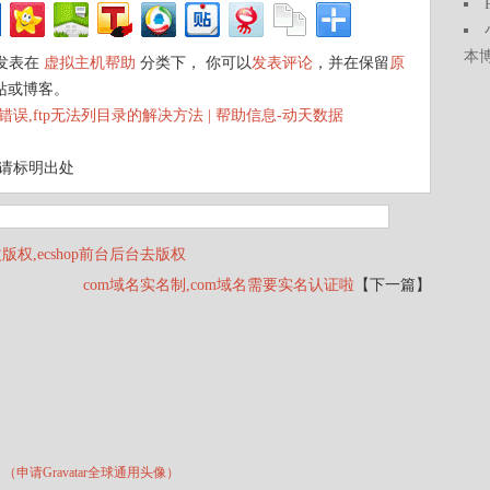
本
日发表在
虚拟主机帮助
分类下， 你可以
发表评论
，并在保留
原
站或博客。
p列表错误,ftp无法列目录的解决方法 | 帮助信息-动天数据
载请标明出处
修改版权,ecshop前台后台去版权
com域名实名制,com域名需要实名认证啦
【下一篇】
*
（申请Gravatar全球通用头像）