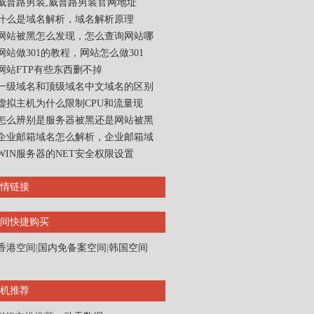
威普路男装,威普路男装官网地址
什么是域名解析，域名解析原理
网站被黑怎么发现，怎么查询网站哪
网站做301的教程，网站怎么做301
网站FTP有些东西删不掉
一级域名和顶级域名中文域名的区别
虚拟主机为什么限制CPU和流量现
怎么辨别是服务器被黑还是网站被黑
企业邮箱域名怎么解析，企业邮箱域
WIN服务器的NET安全权限设置
情链接
间快捷购买
香港空间
|
国内免备案空间
|
韩国空间
机推荐