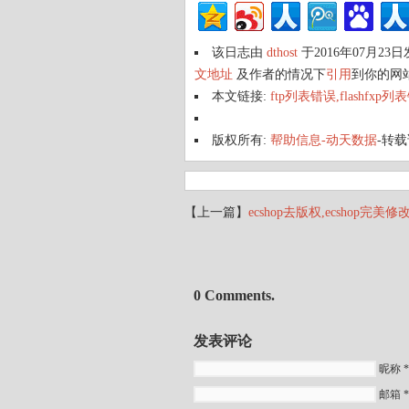
该日志由
dthost
于2016年07月23
文地址
及作者的情况下
引用
到你的网
本文链接:
ftp列表错误,flashfx
版权所有:
帮助信息-动天数据
-转
【上一篇】
ecshop去版权,ecshop完美
0 Comments.
发表评论
昵称 *
邮箱 