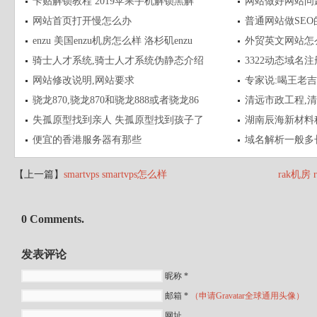
卡贴解锁教程 2019苹果手机解锁黑解
网站做好网站问
网站首页打开慢怎么办
普通网站做SEO
enzu 美国enzu机房怎么样 洛杉矶enzu
外贸英文网站怎
骑士人才系统,骑士人才系统伪静态介绍
3322动态域名注
网站修改说明,网站要求
专家说:喝王老吉
骁龙870,骁龙870和骁龙888或者骁龙86
清远市政工程,
失孤原型找到亲人 失孤原型找到孩子了
湖南辰海新材料
便宜的香港服务器有那些
域名解析一般多
【上一篇】
smartvps smartvps怎么样
rak机房
0 Comments.
发表评论
昵称 *
邮箱 *
（申请Gravatar全球通用头像）
网址