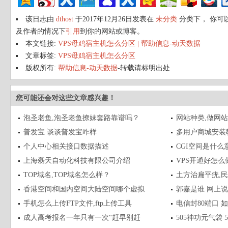
该日志由
dthost
于2017年12月26日发表在
未分类
分类下， 你可
及作者的情况下
引用
到你的网站或博客。
本文链接:
VPS母鸡宿主机怎么分区 | 帮助信息-动天数据
文章标签:
VPS母鸡宿主机怎么分区
版权所有:
帮助信息-动天数据
-转载请标明出处
您可能还会对这些文章感兴趣！
泡圣老鱼,泡圣老鱼撩妹套路靠谱吗？
网站种类,做网
普发宝 谈谈普发宝咋样
多用户商城安装
个人中心相关接口数据描述
CGI空间是什么
上海磊天自动化科技有限公司介绍
VPS开通好怎么
TOP域名,TOP域名怎么样？
土方治扁平疣,
香港空间和国内空间大陆空间哪个虚拟
郭嘉是谁 网上
手机怎么上传FTP文件,ftp上传工具
电信封80端口 
成人高考报名一年只有一次“赶早别赶
505神功元气袋