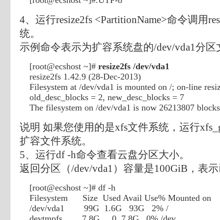
[root@ecshost ~]#.UTF-8
4、运行resize2fs <PartitionName>命令调用r
统。
示例命令表示为扩容系统盘的/dev/vda1分
[root@ecshost ~]#
resize2fs /dev/vda1
resize2fs 1.42.9 (28-Dec-2013)
Filesystem at /dev/vda1 is mounted on /; on-line resi
old_desc_blocks = 2, new_desc_blocks = 7
The filesystem on /dev/vda1 is now 26213807 blocks
说明 如果您使用的是xfs文件系统，运行xfs_grow
扩容文件系统。
5、运行df -h命令查看云盘分区大小。
返回分区（/dev/vda1）容量是100GiB，
[root@ecshost ~]# df -h
Filesystem Size Used Avail Use% Mounted on
/dev/vda1 99G 1.6G 93G 2% /
devtmpfs 7.8G 0 7.8G 0% /dev