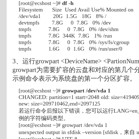
[root@ecshost ~]#
df -h
Filesystem Size Used Avail Use% Mounted on
/dev/vda1 20G 1.5G 18G 8% /
devtmpfs 7.8G 0 7.8G 0% /dev
tmpfs 7.8G 0 7.8G 0% /dev/shm
tmpfs 7.8G 344K 7.8G 1% /run
tmpfs 7.8G 0 7.8G 0% /sys/fs/cgroup
tmpfs 1.6G 0 1.6G 0% /run/user/0
3、运行growpart <DeviceName> <Partion
growpart为需要扩容的云盘和对应的第几
示例命令表示为系统盘的第一个分区扩容。
[root@ecshost ~]#
growpart /dev/vda 1
CHANGED: partition=1 start=2048 old: size=4194
new: size=209710462,end=2097125
若运行命令后报以下错误，您可以运行LANG=en_US
例的字符编码类型。
[root@ecshost ~]# growpart /dev/vda 1
unexpected output in sfdisk –version [sfdisk，来自 ut